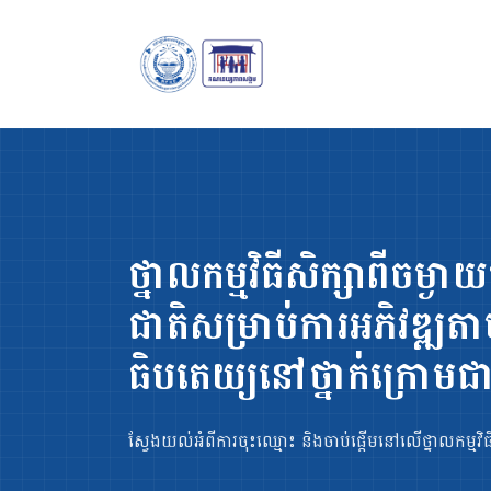
ថ្នាលកម្មវិធីសិក្សាពីចម្ង
ជាតិ ​សម្រាប់ការអភិវឌ្ឍ
ធិបតេយ្យនៅថ្នាក់ក្រោមជា
ស្វែងយល់អំពីការចុះឈ្មោះ និងចាប់ផ្តើមនៅលើថ្នាលកម្មវិធី