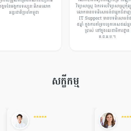
្របសម្រួលគម្រោងគណនេយ្យភាព
វិទ្យាសាស្រ្ត ឯកទេសវិទ្យាសាស្រ្តកុំព្
ង្គមនៃអង្គការទស្សនៈពិភពលោក
លោកមានបទពិសោធន៍ជាអ្នកជំនាញផ
អន្តរជាតិប្រចាំកម្ពុជា
IT Support មានបទពិសោធន៍
៥ឆ្នាំ ក្នុងការគាំទ្របច្ចេកទេសដល់អ្ន
ប្រាស់ នៅក្នុងលេខាធិការដ្ឋាន
គ.ជ.អ.ប.។
សក្ខីកម្ម
★
★
★
★
★
★
★
★