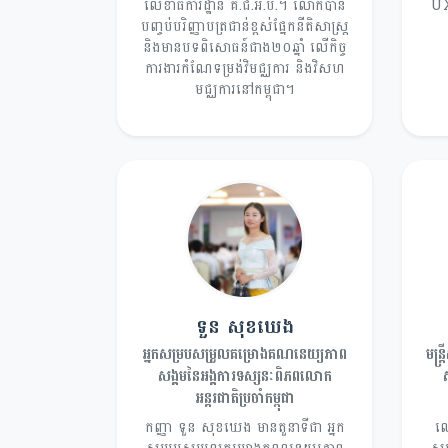
លេខាធិការដ្ឋាន គ.ជ.អ.ប.។ លោកបាន
UX
បញ្ចប់បរិញ្ញាបត្រជាន់ខ្ពស់ផ្នែកនីតិសាស្រ្ត
និងមានបទពិសោធន៍ជាង២០ឆ្នាំ លើកិច្ច
ការងារកំណែទម្រង់វិមជ្ឈការ និងវិសហ
មជ្ឈការនៅកម្ពុជា។
ទួន សុខឃេង
អ្នកសម្របសម្រួលគម្រោងគណនេយ្យភាព
មន្
សង្គមនៃអង្គការទស្សនៈពិភពលោក
អន្តរជាតិប្រចាំកម្ពុជា
កញ្ញា ទួន សុខឃេង មានតួនាទីជា អ្នក
លោ