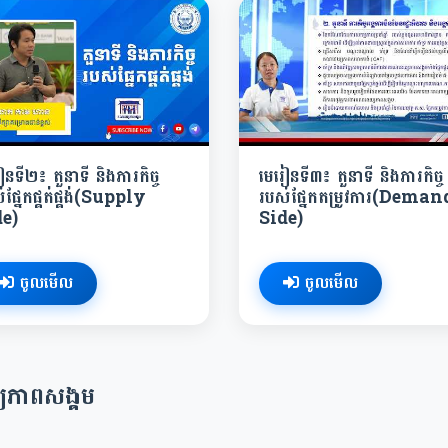
នទី២​៖ តួនាទី និងភារកិច្ច
មេរៀនទី៣​៖ តួនាទី និងភារកិច្ច
់ផ្នែកផ្គត់ផ្គង់(Supply
របស់ផ្នែកតម្រូវការ(Deman
de)
Side)
ចូលមើល
ចូលមើល
យ្យភាពសង្គម