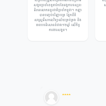
សម្របសម្រួលគម្រោងគណនេយ្យភាព
សម
សង្គមប្រចាំខេត្តតាកែវនៃអង្គការទស្សនៈ
ស
ពិភពលោកអន្តរជាតិប្រចាំកម្ពុជា។ កញ្ញា
បានបញ្ចប់បរិញ្ញាបត្រ ផ្នែកនីតិ
សាស្រ្តពីសកលវិទ្យាល័យគ្រប់គ្រង និង
មានបទពិសោធន៍ជាង១២ឆ្នាំ លើកិច្ច
ការងារសង្គម។
★
★
★
★