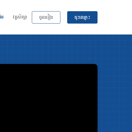
(current)
ដើម
វគ្គសិក្សា
ចូលរៀន
ចុះឈ្មោះ