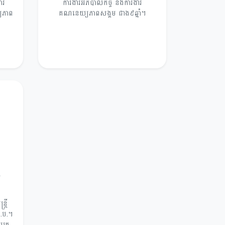
ារ
ការងារអភិបាលកិច្ច និងការងារ
យភាព
គណនេយ្យភាពសង្គម ជាង៩ឆ្នាំ។
៍
រ
្រី
អ.ប.។
បត្រ