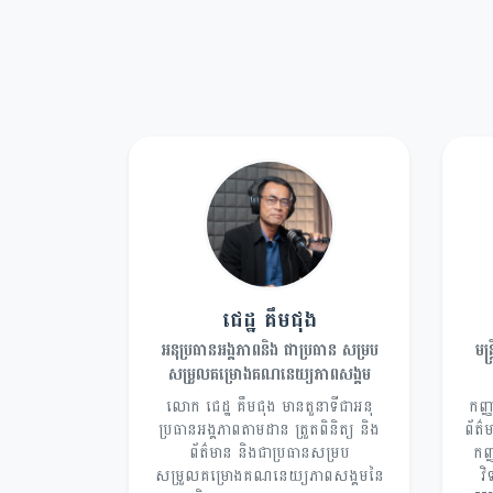
ជេដ្ឋ គឹមជុង
អនុប្រធានអង្គភាពនិង ជាប្រធាន សម្រប
មន្
សម្រួលគម្រោងគណនេយ្យភាពសង្គម
លោក ជេដ្ឋ គឹមជុង មានតួនាទីជាអនុ
កញ្ញ
ប្រធានអង្គភាពតាមដាន ត្រួតពិនិត្យ និង
ព័ត៌
ព័ត៌មាន និងជាប្រធានសម្រប
កញ្ញ
សម្រួលគម្រោងគណនេយ្យភាពសង្គមនៃ
វ