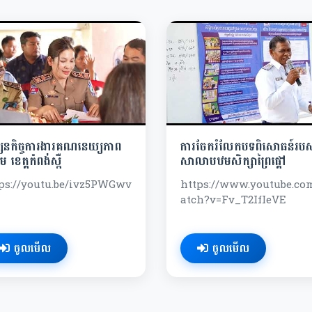
សនកិច្ចការងារគណនេយ្យភាព
ការចែករំលែកបទពិសោធន៍របស
ម ខេត្តកំពង់ស្ពឺ
សាលាបឋមសិក្សាព្រៃផ្តៅ
ps://youtu.be/ivz5PWGwv
https://www.youtube.c
atch?v=Fv_T2IfIeVE
ចូលមើល
ចូលមើល