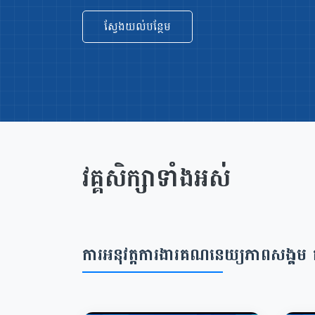
ស្វែងយល់បន្ថែម
វគ្គសិក្សាទាំងអស់
ការអនុវត្តការងារគណនេយ្យភាពសង្គម កម