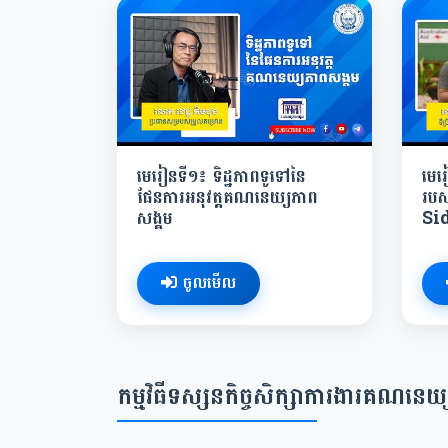
មេរៀនទី១៖ ទិដ្ឋភាពទូទៅនៃ
មេរៀ
ផែនការអនុវត្តគណនេយ្យភាព
របស
សង្គម
Si
ចូលមើល
កម្មវិធីទស្សនកិច្ចសិក្សាការងារគណនេ