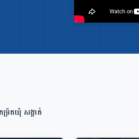
្រិតឃុំ សង្កាត់