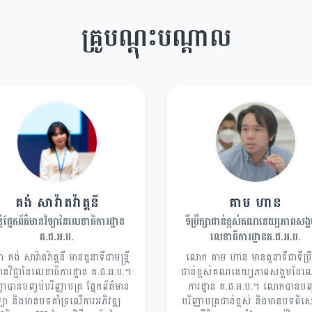
គ្រូបណ្តុះបណ្តាល
គង់ សាវ៉ាតវ៉ាត្តនី
គាម ហាន
ត្រីផ្នែកព័ត៌មានវិទ្យានៃលេខាធិការដ្ឋាន
ទីប្រឹក្សាជាន់ខ្ពស់គណនេយ្យភាពសង្
គ.ជ.អ.ប.
លេខាធិការដ្ឋានគ.ជ.អ.ប.
ា គង់ សាវ៉ាតវ៉ាត្តនី មានតួនាទីជាមន្ត្រី
លោក គាម ហាន មានតួនាទីជាទីប្រឹក
មានវិជ្ជានៃលេខាធិការដ្ឋាន គ.ជ.អ.ប.។
ជាន់ខ្ពស់គណនេយ្យភាពសង្គមនៃលេ
ាបានបញ្ចប់បរិញ្ញាបត្រ ផ្នែកព័ត៌មាន
ការដ្ឋាន គ.ជ.អ.ប.។ លោកបានបញ្
ិទ្យា និងមានបទគាំទ្រលើការអភិវឌ្ឍ
បរិញ្ញាបត្រជាន់ខ្ពស់ និងមានបទពិ