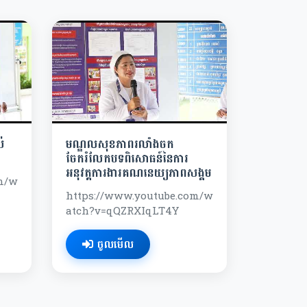
់
មណ្ឌលសុខភាពរលាំងចក
ចែករំលែកបទពិសោធន៍នៃការ
អនុវត្តការងារគណនេយ្យភាពសង្គម
om/w
https://www.youtube.com/w
atch?v=qQZRXIqLT4Y
ចូលមើល