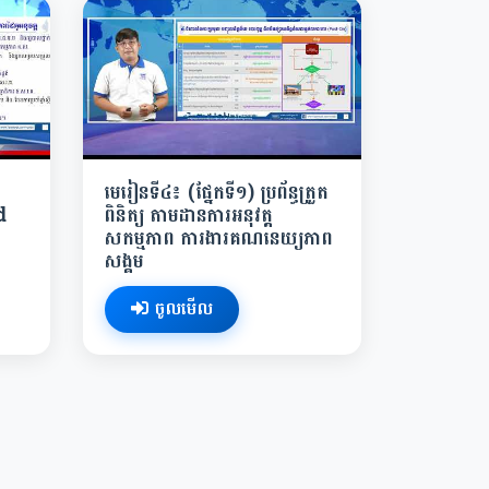
មេរៀនទី៤៖ (ផ្នែកទី១) ប្រព័ន្ធត្រួត
d
ពិនិត្យ តាមដានការអនុវត្ត
សកម្មភាព ការងារគណនេយ្យភាព
សង្គម
ចូលមើល