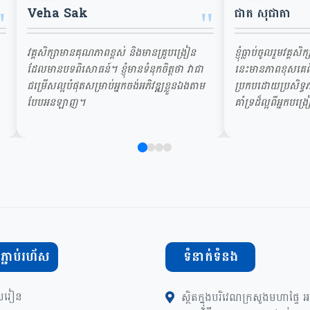
Veha Sak
ជាត សុជាតា
"
"
វគ្គសិក្សាមានគុណភាពខ្ពស់ និងមានគ្រូបង្រៀន
ខ្ញុំធ្លាប់ចូលរួមវគ្គសិ
ដែលមានបទពិសោធន៍។ ខ្ញុំមានទំនុកចិត្តថា វាជា
នេះមានភាពខុសគេពិ
ជម្រើសល្អបំផុតសម្រាប់អ្នកចង់អភិវឌ្ឍខ្លួនឯងតាម
ប្រកបដោយប្រសិទ្ធភ
បែបអនឡាញ។
គាំទ្រដ៏ល្អពីអ្នកបង្
្ជាប់រហ័ស
ទំនាក់ទំនង
លរៀន
ស្ថិតក្នុងបរិវេណក្រសួងមហាផ្ទៃ 