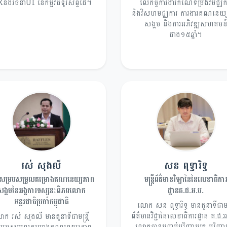
និងរចនាUI នៃកម្មវិធីទូរស័ព្ទដៃ។
លើកិច្ចការងារកំណែទម្រង់វិមជ្ឈក
និងវិសហមជ្ឈការ ការងារគណនេយ្
សង្គម និងការអភិវឌ្ឍសហគមន
ជាង១៥ឆ្នាំ។
រស់ សុងលី
សន ពុទ្ធារិទ្ធ
ត្រីសម្របសម្រួលគម្រោងគណនេយ្យភាព
មន្ត្រីព័ត៌មានវិទ្យានៃនៃលេខាធិកា
សង្គមនៃអង្គការទស្សនៈពិភពលោក
ដ្ឋានគ.ជ.អ.ប.
អន្តរជាតិប្រចាំកម្ពុជាតិ
លោក សន ពុទ្ធារិទ្ធ មានតួនាទីជាមន្ត
ព័ត៌មានវិជ្ជានៃលេខាធិការដ្ឋាន គ.ជ.
ក រស់ សុងលី មានតួនាទីជាមន្ត្រី
លោកបានបញ្ចប់បរិញ្ញាបត្រ បរិញ្ញា