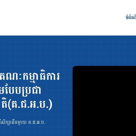
ទំព័រ
ាយគណៈកម្មាធិការ
តាមបែបប្រជា
តិ(គ.ជ.​អ.ប.)
សិក្សាពីចម្ងាយ គ.ជ.​អ.ប.