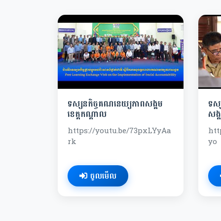
ទស្សនកិច្ចគណនេយ្យភាពសង្គម
ទស្
ខេត្តកណ្តាល
សង្គ
https://youtu.be/73pxLYyAa
htt
rk
yo
ចូលមើល