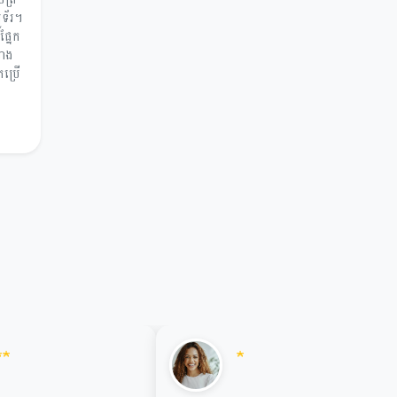
យូទ័រ។
្នែក
ជាង
កប្រើ
★
★
★
★
★
★
★