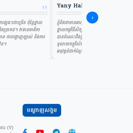
Yany Hak
"
›
ក្សាផ្សេងៗជាច្រើន ប៉ុន្តែថ្នាល
ខ្ញុំពិតជាមានអារម្មណ៍រីករាយណាស់ក្នុងការចូលរួ
តប្រាកដ។ វាមានមាតិកា
ថ្នាលកម្មវិធីសិក្សាពីចម្ងាយនេះ។ មិនត្រឹមតែទទួ
ាព ការបង្ហាញច្បាស់ និងការ
បានចំណេះដឹងថ្មីៗប៉ុណ្ណោះទេ ប៉ុន្តែវាក៏ជួយបើក
រៀន។
ទូលាយចក្ខុវិស័យ និងបង្កើនទំនុកចិត្តក្នុងការ
អនុវត្តន៍ជាក់ស្តែងផងដែរ។
បណ្តាញសង្គម
អគារ (V)