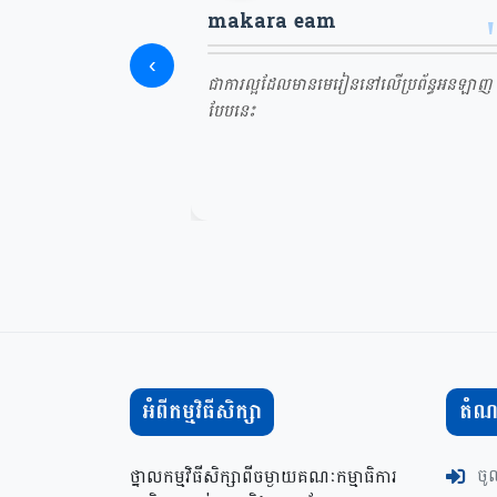
makara eam
‹
ជាការល្អដែលមានមេរៀននៅលើប្រព័ន្ធអនឡាញ
បែបនេះ
អំពីកម្មវិធីសិក្សា
តំណភ
ថ្នាលកម្មវិធីសិក្សាពីចម្ងាយគណៈកម្មាធិការ
ចូ