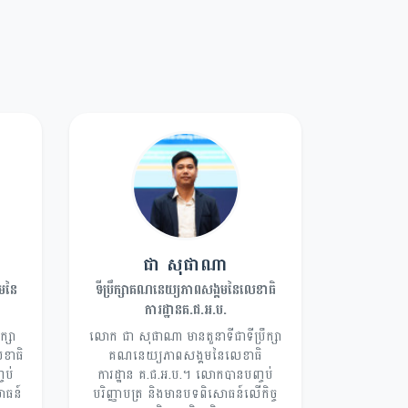
ជា សុផាណា
គមនៃ
ទីប្រឹក្សាគណនេយ្យភាពសង្គមនៃលេខាធិ
ការដ្ឋានគ.ជ.អ.ប.
្សា
លោក ជា សុផាណា មានតួនាទីជាទីប្រឹក្សា
ខាធិ
គណនេយ្យភាពសង្គមនៃលេខាធិ
ចប់
ការដ្ឋាន គ.ជ.អ.ប.។ លោកបានបញ្ចប់
សោធន៍
បរិញ្ញាបត្រ និងមានបទពិសោធន៍លើកិច្ច