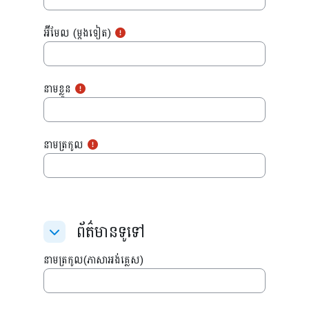
អ៊ីមែល (ម្ដងទៀត)
នាមខ្លួន
នាមត្រកូល
ព័ត៌មានទូទៅ
ព័ត៌មានទូទៅ
ព័ត៌មានទូទៅ
នាមត្រកូល(ភាសាអង់គ្លេស)