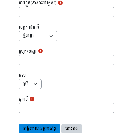
នាមខ្លួន(ភាសាអង់គ្លេស)
ខេត្ត/រាជធានី
ស្រុក/ខណ្ឌ
ភេទ
តួនាទី