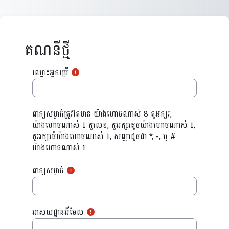
រំលងទៅកាន់មាតិកាមេ
គណនីថ្មី
ឈ្មោះអ្នកប្រើ
ពាក្យសម្ងាត់ត្រូវតែមាន យ៉ាងហោចណាស់ 8 តួអក្សរ,
យ៉ាងហោចណាស់ 1 តួលេខ, តួអក្សរតូចយ៉ាងហោចណាស់ 1,
តួអក្សរធំយ៉ាងហោចណាស់ 1, សញ្ញាដូចជា *, -, ឬ #
យ៉ាងហោចណាស់ 1
ពាក្យសម្ងាត់
អាសយដ្ឋានអ៊ីមែល